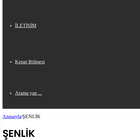
İLETİŞİM
Kenar Bölmesi
Arama yap ...
Anasayfa
/
ŞENLİK
ŞENLİK