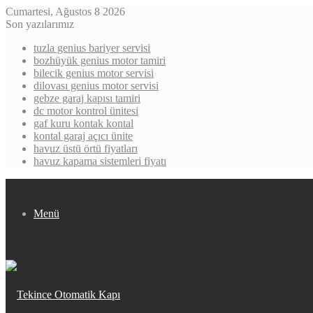
Cumartesi, Ağustos 8 2026
Son yazılarımız
tuzla genius bariyer servisi
bozhüyük genius motor tamiri
bilecik genius motor servisi
dilovası genius motor servisi
gebze garaj kapısı tamiri
dc motor kontrol ünitesi
gaf kuru kontak kontal
kontal garaj açıcı ünite
havuz üstü örtü fiyatları
havuz kapama sistemleri fiyatı
Menü