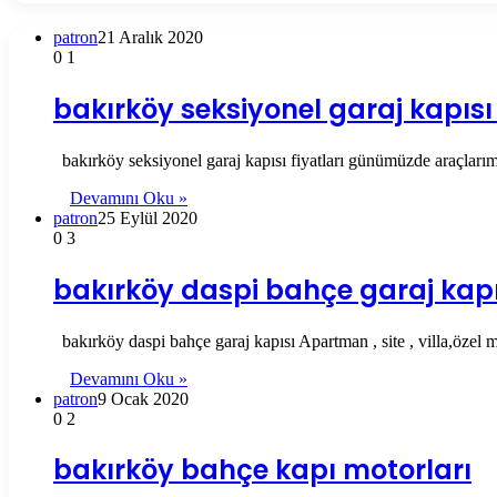
patron
21 Aralık 2020
0
1
bakırköy seksiyonel garaj kapısı 
bakırköy seksiyonel garaj kapısı fiyatları günümüzde araçlarım
Devamını Oku »
patron
25 Eylül 2020
0
3
bakırköy daspi bahçe garaj kapı
bakırköy daspi bahçe garaj kapısı Apartman , site , villa,özel 
Devamını Oku »
patron
9 Ocak 2020
0
2
bakırköy bahçe kapı motorları