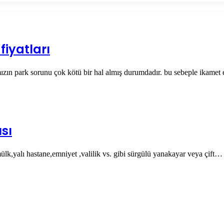
fiyatları
ızın park sorunu çok kötü bir hal almış durumdadır. bu sebeple ikamet
sı
mülk,yalı hastane,emniyet ,valilik vs. gibi sürgülü yanakayar veya çift…