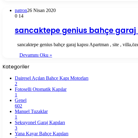
patron
26 Nisan 2020
0
14
sancaktepe genius bahçe garaj 
sancaktepe genius bahçe garaj kapısı Apartman , site , villa,öz
Devamını Oku »
Kategoriler
Dairesel Açılan Bahçe Kapı Motorları
2
Fotoselli Otomatik Kapılar
1
Genel
602
Manuel Tuzaklar
1
Seksıyonel Garaj Kapıları
3
Yana Kayar Bahçe Kapıları