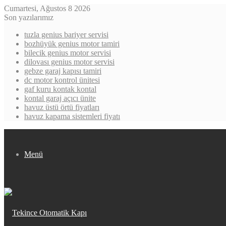
Cumartesi, Ağustos 8 2026
Son yazılarımız
tuzla genius bariyer servisi
bozhüyük genius motor tamiri
bilecik genius motor servisi
dilovası genius motor servisi
gebze garaj kapısı tamiri
dc motor kontrol ünitesi
gaf kuru kontak kontal
kontal garaj açıcı ünite
havuz üstü örtü fiyatları
havuz kapama sistemleri fiyatı
Menü