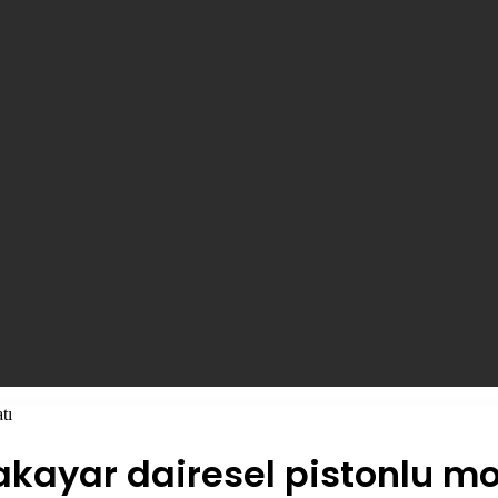
tı
ayar dairesel pistonlu mot