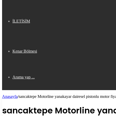
İLETİŞİM
Kenar Bölmesi
Arama yap ...
Anasayfa
/
sancaktepe Motorline yanakayar dairesel pistonlu motor fiya
sancaktepe Motorline yanak