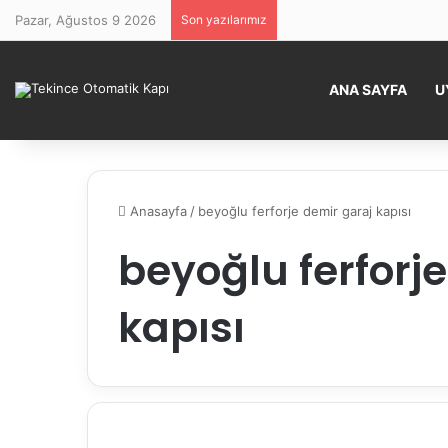
Pazar, Ağustos 9 2026
Son yazılarımız
ANA SAYFA
U
Anasayfa
/
beyoğlu ferforje demir garaj kapısı
beyoğlu ferforj
kapısı