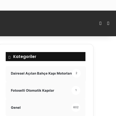
Kenar 
Ara
Kategoriler
Dairesel Açılan Bahçe Kapı Motorları
2
Fotoselli Otomatik Kapılar
1
Genel
602