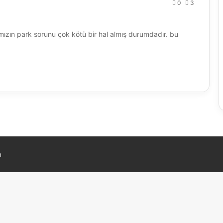
0
3
mızın park sorunu çok kötü bir hal almış durumdadır. bu
h