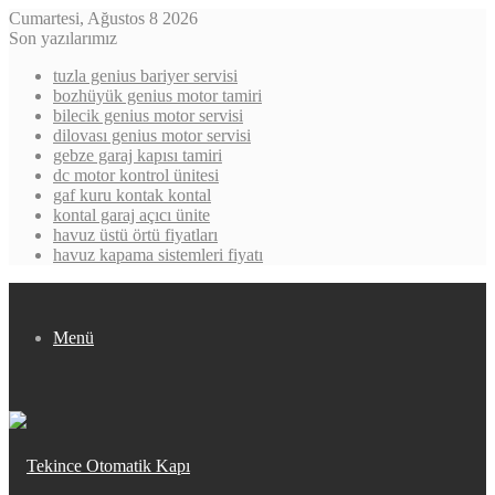
Cumartesi, Ağustos 8 2026
Son yazılarımız
tuzla genius bariyer servisi
bozhüyük genius motor tamiri
bilecik genius motor servisi
dilovası genius motor servisi
gebze garaj kapısı tamiri
dc motor kontrol ünitesi
gaf kuru kontak kontal
kontal garaj açıcı ünite
havuz üstü örtü fiyatları
havuz kapama sistemleri fiyatı
Menü