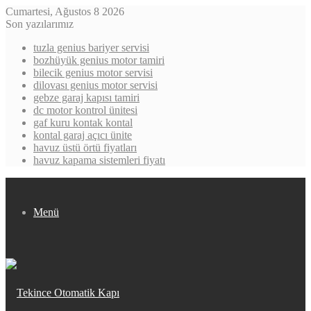
Cumartesi, Ağustos 8 2026
Son yazılarımız
tuzla genius bariyer servisi
bozhüyük genius motor tamiri
bilecik genius motor servisi
dilovası genius motor servisi
gebze garaj kapısı tamiri
dc motor kontrol ünitesi
gaf kuru kontak kontal
kontal garaj açıcı ünite
havuz üstü örtü fiyatları
havuz kapama sistemleri fiyatı
Menü