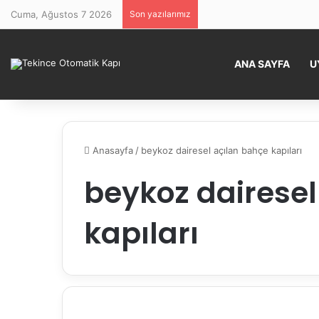
Cuma, Ağustos 7 2026
Son yazılarımız
ANA SAYFA
U
Anasayfa
/
beykoz dairesel açılan bahçe kapıları
beykoz dairesel
kapıları