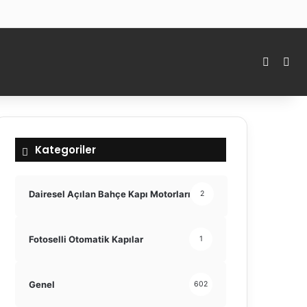
Kenar 
Ara
Kategoriler
Dairesel Açılan Bahçe Kapı Motorları
2
Fotoselli Otomatik Kapılar
1
Genel
602