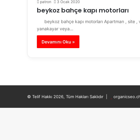
patron
3 Ocak 2020
beykoz bahçe kapı motorları
beykoz bahçe kapı motorları Apartman , site , vill
yanakayar veya…
Devamını Oku »
© Telif Hakkı 2026, Tüm Hakları Saklıdır |
organicseo.c