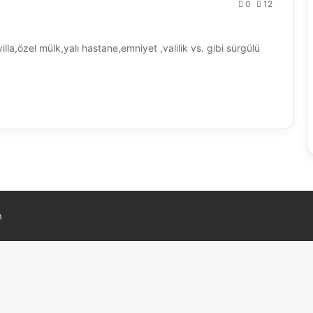
0
12
a,özel mülk,yalı hastane,emniyet ,valilik vs. gibi sürgülü
h